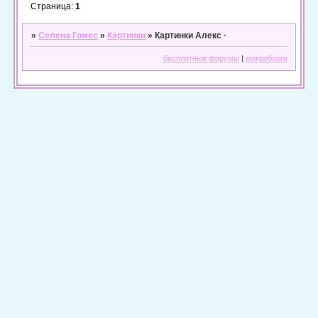
Страница:
1
»
Селена Гомес
»
Картинки
»
Картинки Алекс ·
бесплатные форумы
|
микроблоги