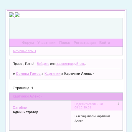
Форум
Участники
Поиск
Регистрация
Войти
Активные темы
Привет, Гость!
Войдите
или
зарегистрируйтесь
.
»
Селена Гомес
»
Картинки
»
Картинки Алекс ·
Страница:
1
Картинки Алекс ·
1
Поделиться
2010-10-
Caroline
08 16:30:01
Администратор
Выкладываем картинки
Алекс